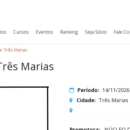
tos
Cursos
Eventos
Ranking
Seja Sócio
Fale C
e Três Marias
Três Marias
Período:
14/11/2026
Cidade:
Três Marias
Promotora:
NÚCLEO D