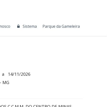
onosco
Sistema
Parque da Gameleira
a
14/11/2026
 - MG
OS C.C.M.M. DO CENTRO DE MINAS