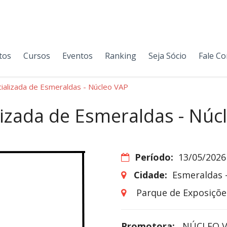
tos
Cursos
Eventos
Ranking
Seja Sócio
Fale C
ializada de Esmeraldas - Núcleo VAP
lizada de Esmeraldas - Núc
Período:
13/05/2026
Cidade:
Esmeraldas 
Parque de Exposiçõe
Promotora:
NÚCLEO V