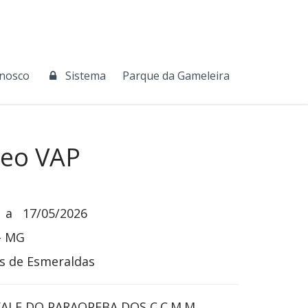
onosco
Sistema
Parque da Gameleira
leo VAP
a
17/05/2026
- MG
s de Esmeraldas
ALE DO PARAOPEBA DOS C.C.M.M.