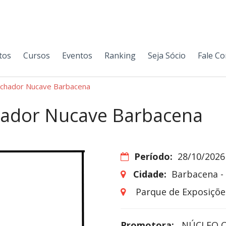
tos
Cursos
Eventos
Ranking
Seja Sócio
Fale C
rchador Nucave Barbacena
hador Nucave Barbacena
Período:
28/10/2026
Cidade:
Barbacena -
Parque de Exposiçõe
Promotora:
NÚCLEO C