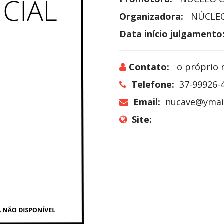
Organizadora:
NÚCLEO
Data início julgamento
Contato:
o próprio 
Telefone:
37-99926-
Email:
nucave@ymai
Site: