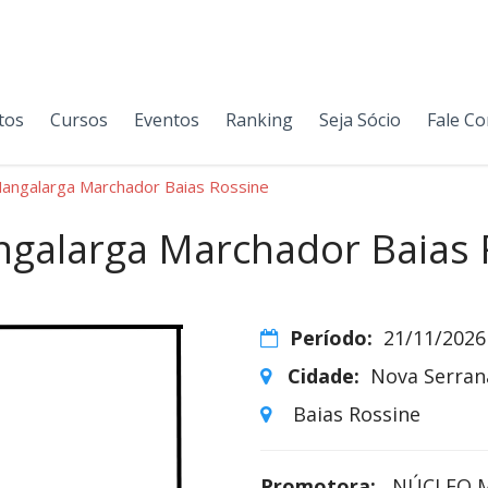
tos
Cursos
Eventos
Ranking
Seja Sócio
Fale C
angalarga Marchador Baias Rossine
galarga Marchador Baias 
Período:
21/11/2026
Cidade:
Nova Serran
Baias Rossine
Promotora:
NÚCLEO M