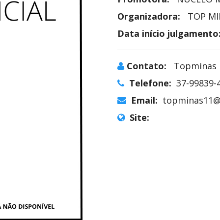
Organizadora:
TOP MI
Data início julgamento
Contato:
Topminas
Telefone:
37-99839-
Email:
topminas11@
Site: