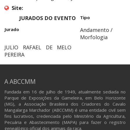
Site:
JURADOS DO EVENTO
Tipo
Jurado
Andamento /
Morfologia
JULIO RAFAEL DE MELO
PEREIRA
A ABCCMM
Fundada em 16 de julho de 1949, atualmente sediada no
Parque de Exposições da Gameleira, em Belo Horizonte
(MG), a Associação Brasileira dos Criadores do Cavalo
Mangalarga Marchador (ABCCMM) é uma entidade civil sem
fins lucrativos, credenciada pelo Ministério da Agricultura,
Pecuária e Abastecimento (MAPA) para fazer o registro
genealógico oficial dos animais da raça.