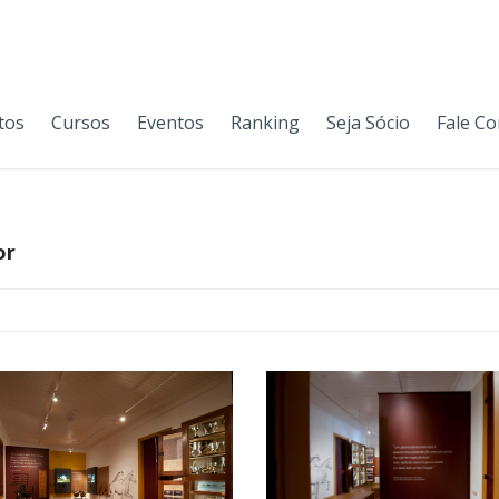
tos
Cursos
Eventos
Ranking
Seja Sócio
Fale C
or