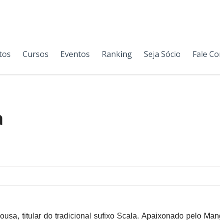
tos
Cursos
Eventos
Ranking
Seja Sócio
Fale C
a
ousa, titular do tradicional sufixo Scala. Apaixonado pelo Ma