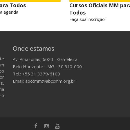
ara Todos
Cursos Oficiais MM par
 a agenda
Todos
Faça sua inscrição!
Onde estamos
te
Av. Amazonas, 6020 - Gameleira
em
Belo Horizonte - MG - 30.510-000
os
Tel.: +55 31 3379-6100
or
Email: abccmm@abccmm.org.br
s,
ria
ro