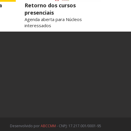
a
Retorno dos cursos
presenciais
Agenda aberta para Núcleos
interessados
Desenvolvido por
ABCCMM
- CNPJ: 17.217.001/0001-95