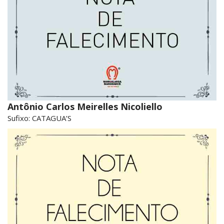
Antônio Carlos Meirelles Nicoliello
Sufixo: CATAGUA’S