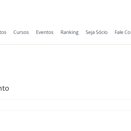
tos
Cursos
Eventos
Ranking
Seja Sócio
Fale C
nto