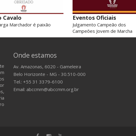
o Cavalo
Eventos Oficiais
rga Marchador é paixão
Julgamento Campeão dos
Campeões Jovem de Marcha
Onde estamos
te
Av. Amazonas, 6020 - Gameleira
em
Belo Horizonte - MG - 30.510-000
os
Tel.: +55 31 3379-6100
or
Email: abccmm@abccmm.org.br
s,
ria
ro