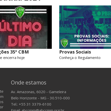
ições 35º CBM
Provas Sociais
e encerra hoje
Conheça o Regulamento
Onde estamos
te
Av. Amazonas, 6020 - Gameleira
em
Belo Horizonte - MG - 30.510-000
os
Tel.: +55 31 3379-6100
or
Email: abccmm@abccmm.org.br