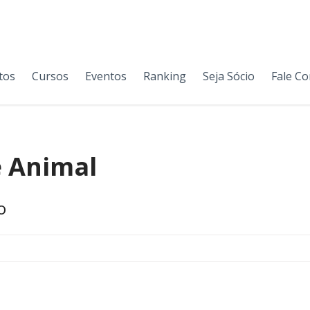
tos
Cursos
Eventos
Ranking
Seja Sócio
Fale C
e Animal
o