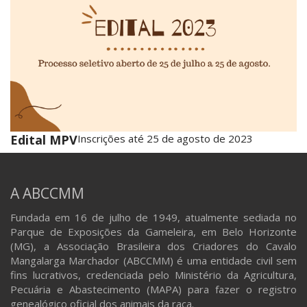
Edital MPV
Inscrições até 25 de agosto de 2023
A ABCCMM
Fundada em 16 de julho de 1949, atualmente sediada no
Parque de Exposições da Gameleira, em Belo Horizonte
(MG), a Associação Brasileira dos Criadores do Cavalo
Mangalarga Marchador (ABCCMM) é uma entidade civil sem
fins lucrativos, credenciada pelo Ministério da Agricultura,
Pecuária e Abastecimento (MAPA) para fazer o registro
genealógico oficial dos animais da raça.