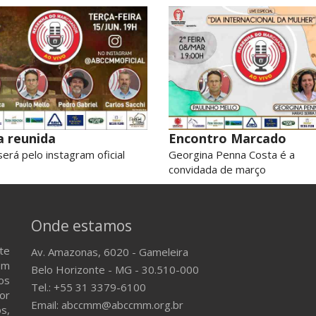
 reunida
Encontro Marcado
será pelo instagram oficial
Georgina Penna Costa é a
convidada de março
Onde estamos
te
Av. Amazonas, 6020 - Gameleira
em
Belo Horizonte - MG - 30.510-000
os
Tel.: +55 31 3379-6100
or
Email: abccmm@abccmm.org.br
s,