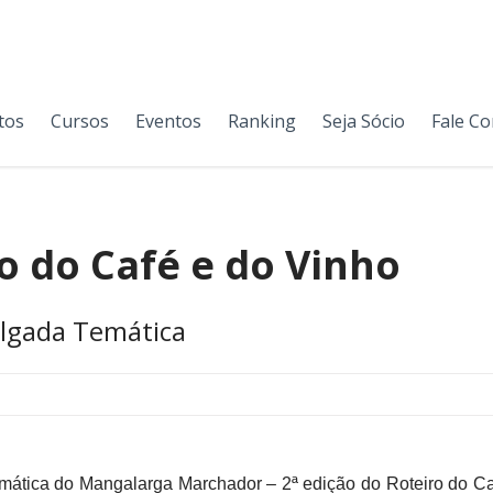
tos
Cursos
Eventos
Ranking
Seja Sócio
Fale C
o do Café e do Vinho
algada Temática
ática do Mangalarga Marchador – 2ª edição do Roteiro do Caf