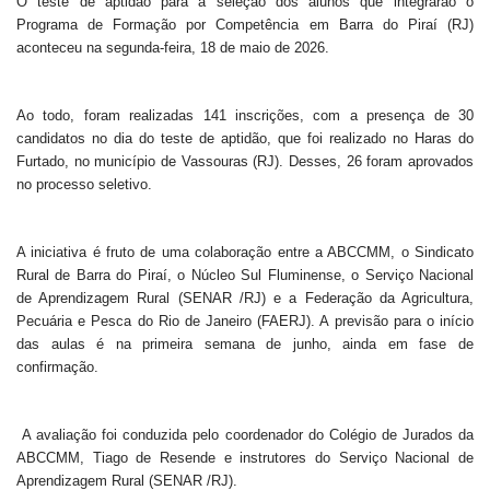
O teste de aptidão para a seleção dos alunos que integrarão o
Programa de Formação por Competência em Barra do Piraí (RJ)
aconteceu na segunda-feira, 18 de maio de 2026.
Ao todo, foram realizadas 141 inscrições, com a presença de 30
candidatos no dia do teste de aptidão, que foi realizado no Haras do
Furtado, no município de Vassouras (RJ). Desses, 26 foram aprovados
no processo seletivo.
A iniciativa é fruto de uma colaboração entre a ABCCMM, o Sindicato
Rural de Barra do Piraí, o Núcleo Sul Fluminense, o Serviço Nacional
de Aprendizagem Rural (SENAR /RJ) e a Federação da Agricultura,
Pecuária e Pesca do Rio de Janeiro (FAERJ). A previsão para o início
das aulas é na primeira semana de junho, ainda em fase de
confirmação.
A avaliação foi conduzida pelo coordenador do Colégio de Jurados da
ABCCMM, Tiago de Resende e instrutores do Serviço Nacional de
Aprendizagem Rural (SENAR /RJ).