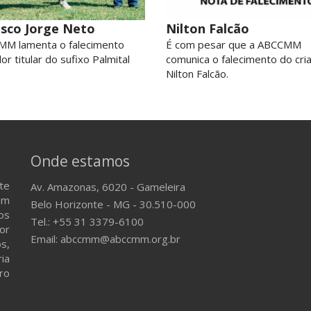
isco Jorge Neto
Nilton Falcão
MM lamenta o falecimento
É com pesar que a ABCCMM
or titular do sufixo Palmital
comunica o falecimento do cri
Nilton Falcão.
Onde estamos
te
Av. Amazonas, 6020 - Gameleira
em
Belo Horizonte - MG - 30.510-000
os
Tel.: +55 31 3379-6100
or
Email: abccmm@abccmm.org.br
s,
ria
ro