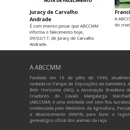
Juracy de Carvalho
Franc
Andrade
A ABCC
do criad
É com imenso pesar que ABCCMM
informa o falecimento hoje,
09/02/17, de Juracy de Carvalho
Andrade.
A ABCCMM
Fundada em 16 de julho de 1949, atualmen
sediada no Parque de Exposições da Gameleira, 
Belo Horizonte (MG), a Associação Brasileira d
Criadores do Cavalo Mangalarga Marchad
(ABCCMM) é uma entidade civil sem fins lucrativo
credenciada pelo Ministério da Agricultura, Pecuá
e Abastecimento (MAPA) para fazer o regist
genealógico oficial dos animais da raça.