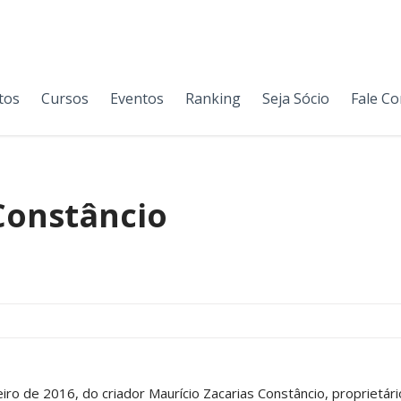
tos
Cursos
Eventos
Ranking
Seja Sócio
Fale C
Constâncio
ro de 2016, do criador Maurício Zacarias Constâncio, proprietár