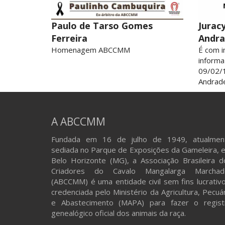
Paulo de Tarso Gomes
Jurac
Ferreira
Andr
Homenagem ABCCMM
É com 
informa
09/02/1
Andrade
A ABCCMM
Fundada em 16 de julho de 1949, atualmen
sediada no Parque de Exposições da Gameleira, 
Belo Horizonte (MG), a Associação Brasileira d
Criadores do Cavalo Mangalarga Marchad
(ABCCMM) é uma entidade civil sem fins lucrativo
credenciada pelo Ministério da Agricultura, Pecuá
e Abastecimento (MAPA) para fazer o regist
genealógico oficial dos animais da raça.