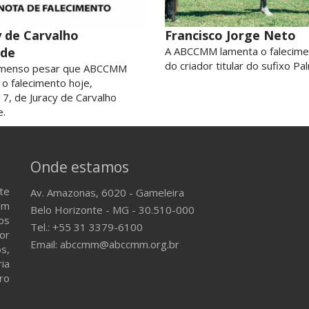
y de Carvalho
Francisco Jorge Neto
ade
A ABCCMM lamenta o falecime
do criador titular do sufixo Pal
imenso pesar que ABCCMM
 o falecimento hoje,
7, de Juracy de Carvalho
.
Onde estamos
te
Av. Amazonas, 6020 - Gameleira
em
Belo Horizonte - MG - 30.510-000
os
Tel.: +55 31 3379-6100
or
Email: abccmm@abccmm.org.br
s,
ria
ro