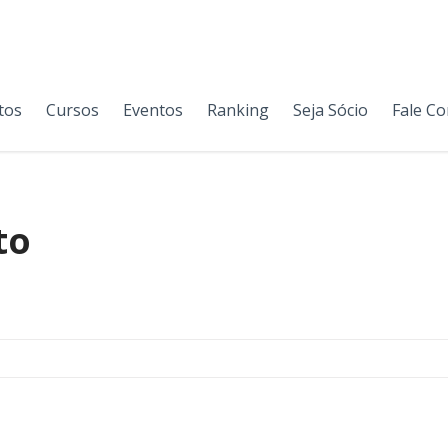
tos
Cursos
Eventos
Ranking
Seja Sócio
Fale C
to