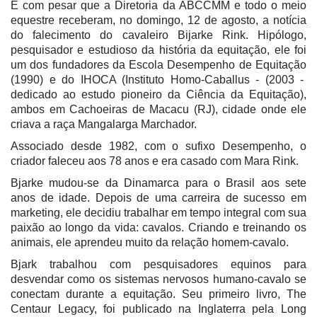
É com pesar que a Diretoria da ABCCMM e todo o meio
equestre receberam, no domingo, 12 de agosto, a notícia
do falecimento do cavaleiro Bijarke Rink. Hipólogo,
pesquisador e estudioso da história da equitação, ele foi
um dos fundadores da Escola Desempenho de Equitação
(1990) e do IHOCA (Instituto Homo-Caballus - (2003 -
dedicado ao estudo pioneiro da Ciência da Equitação),
ambos em Cachoeiras de Macacu (RJ), cidade onde ele
criava a raça Mangalarga Marchador.
Associado desde 1982, com o sufixo Desempenho, o
criador faleceu aos 78 anos e era casado com Mara Rink.
Bjarke mudou-se da Dinamarca para o Brasil aos sete
anos de idade. Depois de uma carreira de sucesso em
marketing, ele decidiu trabalhar em tempo integral com sua
paixão ao longo da vida: cavalos. Criando e treinando os
animais, ele aprendeu muito da relação homem-cavalo.
Bjark trabalhou com pesquisadores equinos para
desvendar como os sistemas nervosos humano-cavalo se
conectam durante a equitação. Seu primeiro livro, The
Centaur Legacy, foi publicado na Inglaterra pela Long