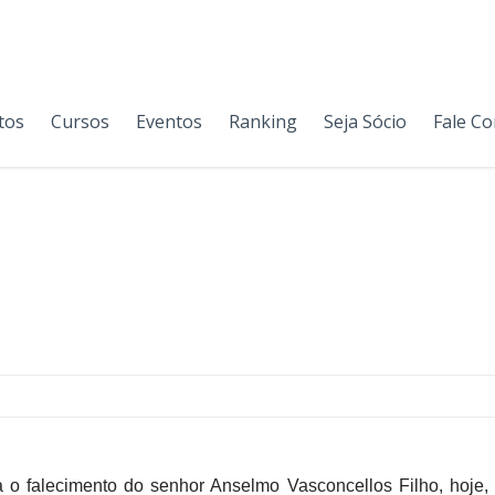
tos
Cursos
Eventos
Ranking
Seja Sócio
Fale C
alecimento do senhor Anselmo Vasconcellos Filho, hoje, 13