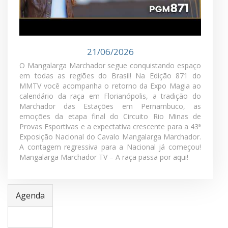
MMTV - PGM 871
21/06/2026
O Mangalarga Marchador segue conquistando espaço
em todas as regiões do Brasil! Na Edição 871 do
MMTV você acompanha o retorno da Expo Magia ao