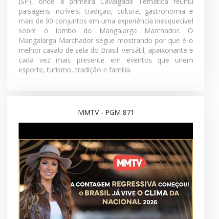
A contagem regressiva começou... e agora cada prova
pode mudar o destino de um competidor! Na edição
872 do MMTV, você confere onde ainda é possível
conquistar a classificação para a 43ª Exposição
Nacional do Mangalarga Marchador, além das
orientações sobre a emissão das credenciais para o
maior evento da raça. E tem muito mais! A grande
decisão das Seis Balizas na etapa final do Circuito Rio-
Minas, em Campos dos Goytacazes; Os campeões da
temporada e toda a emoção do esporte; As novidades
sobre a Transferência Provisória explicadas pela
ABCCMM; O espetáculo do Ranch Sorting, mostrando
que os melhores conjuntos já entram no clima da
Nacional; E uma reportagem especial direto de Cunha
(SP), onde a primeira Cavalgada Temática reuniu
paisagens incríveis, tradição, cultura, gastronomia e
mais de 90 conjuntos em uma experiência inesquecível
sobre o lombo do Mangalarga Marchador. O
Mangalarga Marchador segue mostrando por que é o
melhor cavalo de sela do Brasil: versátil, apaixonante e
cada vez mais presente em eventos que unem
esporte, turismo, tradição e família.