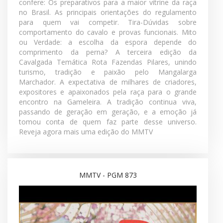
12/07/2026
A emoção está cada vez mais perto! A contagem
regressiva para a 43ª Exposição Nacional do
Mangalarga Marchador ganha força. Você acompanha
os bastidores da montagem da estrutura no Parque
da Gameleira, conhece os principais pontos do
regulamento da Nacional com o coordenador do
Colégio de Jurados da ABCCMM e tira dúvidas
importantes sobre as provas esportivas. Você também
confere: Os preparativos para a maior vitrine da raça
no Brasil. As principais orientações do regulamento
para quem vai competir. Tira-Dúvidas sobre
comportamento do cavalo e provas funcionais. Mito
ou Verdade: a escolha da espora depende do
comprimento da perna? A terceira edição da
Cavalgada Temática Rota Fazendas Pilares, unindo
turismo, tradição e paixão pelo Mangalarga
Marchador. A expectativa de milhares de criadores,