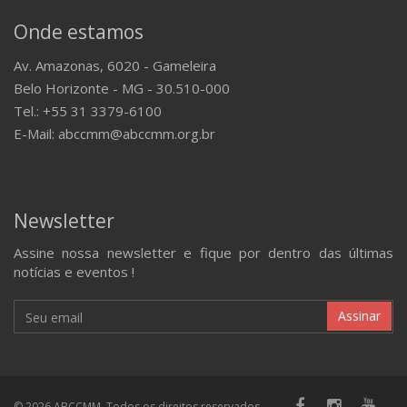
comentário para o Fale Conosco do MMTV
A ABCCMM
Fundada em 16 de julho de 1949, atualmente sediada no
Parque de Exposições da Gameleira, em Belo Horizonte
(MG), a Associação Brasileira dos Criadores do Cavalo
Mangalarga Marchador (ABCCMM) é uma entidade civil sem
fins lucrativos, credenciada pelo Ministério da Agricultura,
Pecuária e Abastecimento (MAPA) para fazer o registro
genealógico oficial dos animais da raça.
Onde estamos
Av. Amazonas, 6020 - Gameleira
Belo Horizonte - MG - 30.510-000
Tel.: +55 31 3379-6100
E-Mail: abccmm@abccmm.org.br