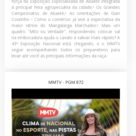
05/07/2026
O Mangalarga Marchador vai muito além das pistas. E,
na edição 873 do MMTV, você acompanha histórias
que mostram como o esporte é capaz de transformar
vidas, fortalecer famílias e aproximar ainda mais as
pessoas da raça. Fomos até Itabirito (MG) para
acompanhar a 6ª e penúltima etapa do Caminhos do
Marchador. Além da competição, mostramos uma
história inspiradora de quem encontrou no esporte um
novo estilo de vida. Você também confere:• A
programação esportiva da 43ª Exposição Nacional;• A
força da Exposição Especializada de Abaeté integrada
à principal feira agropecuária da cidade;• Os Grandes
Campeonatos de Abaeté;• As orientações de Gian
Coutinho • Como o comércio já vive a expectativa da
maior vitrine do Mangalarga Marchador;• Mais um
quadro "Mito ou Verdade", respondendo: colocar sal
na embocadura ajuda o cavalo a salivar mais rápido? A
43ª Exposição Nacional está chegando, e o MMTV
segue acompanhando todos os preparativos para