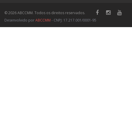
© 2026 ABCCMM. Todos os direitos reservados.
Desenvolvido por
ABCCMM
- CNPJ: 17.217.001/0001-95