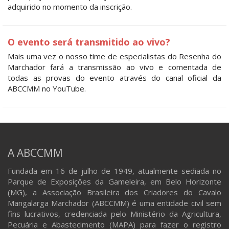
adquirido no momento da inscrição.
O evento será transmitido ao vivo?
Mais uma vez o nosso time de especialistas do Resenha do
Marchador fará a transmissão ao vivo e comentada de
todas as provas do evento através do canal oficial da
ABCCMM no YouTube.
A ABCCMM
Fundada em 16 de julho de 1949, atualmente sediada no
Parque de Exposições da Gameleira, em Belo Horizonte
(MG), a Associação Brasileira dos Criadores do Cavalo
Mangalarga Marchador (ABCCMM) é uma entidade civil sem
fins lucrativos, credenciada pelo Ministério da Agricultura,
Pecuária e Abastecimento (MAPA) para fazer o registro