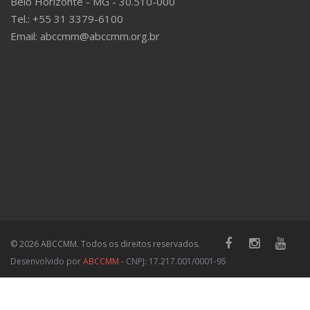
Belo Horizonte - MG - 30.510-000
Tel.: +55 31 3379-6100
Email: abccmm@abccmm.org.br
© 2026 ABCCMM. Todos os direitos reservados.
Desenvolvido por
ABCCMM
- CNPJ: 17.217.001/0001-95