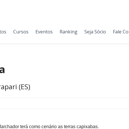
tos
Cursos
Eventos
Ranking
Seja Sócio
Fale C
a
apari (ES)
rchador terá como cenário as terras capixabas.