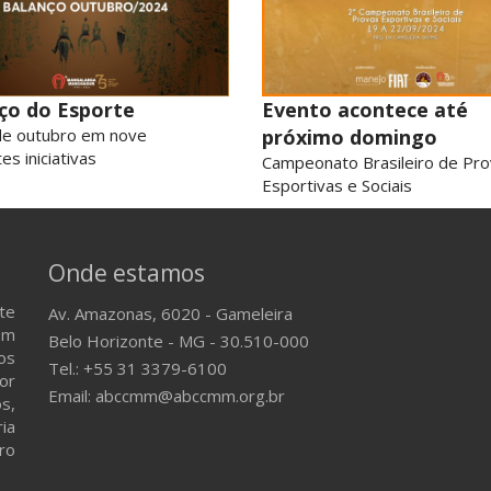
ço do Esporte
Evento acontece até
de outubro em nove
próximo domingo
es iniciativas
Campeonato Brasileiro de Pr
Esportivas e Sociais
Onde estamos
te
Av. Amazonas, 6020 - Gameleira
em
Belo Horizonte - MG - 30.510-000
os
Tel.: +55 31 3379-6100
or
Email: abccmm@abccmm.org.br
s,
ria
ro