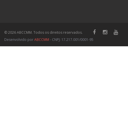
© 2026 ABCCMM. Todos os direitos reservados.
Desenvolvido por
ABCCMM
- CNPJ: 17.217.001/0001-95