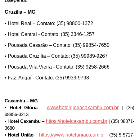
Baependi.
Cruzília – MG
• Hotel Real – Contato: (35) 98800-1372
• Hotel Central - Contato: (35) 3346-1257
• Pousada Casarão – Contato: (35) 99854-7650
• Pousada Cruzília – Contato: (35) 99989-9267
• Pousada Vila Vieira - Contato: (35) 9258-2666
• Faz. Angaí - Contato: (35) 9939-9798
Caxambu – MG
www.hotelgloriacaxambu.com.br
• 
Hotel Glória
 –
 | (35) 
98856-3213
https://hotelcaxambu.com.br
• 
Hotel Caxambu
 –
 | (35) 98871-
3680
https://www.hoteluniao.com.br
• 
Hotel União
 –
 | (35) 9 9717-