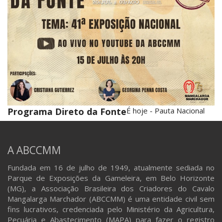
Programa Direto da Fonte
É hoje - Pauta Nacional
A ABCCMM
Fundada em 16 de julho de 1949, atualmente sediada no
Parque de Exposições da Gameleira, em Belo Horizonte
(MG), a Associação Brasileira dos Criadores do Cavalo
Mangalarga Marchador (ABCCMM) é uma entidade civil sem
fins lucrativos, credenciada pelo Ministério da Agricultura,
Pecuária e Abastecimento (MAPA) para fazer o registro