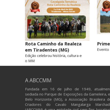
Rota Caminho da Realeza
Prime
em Tiradentes (MG)
Evento 
Edição celebrou história, cultura e
o MM
A ABCCMM
Fundada em 16 de julho de 1949, atualmen
sediada no Parque de Exposições da Gameleira, 
Belo Horizonte (MG), a Associação Brasileira d
Criadores do Cavalo Mangalarga Marchad
(ABCCMM) é uma entidade civil sem fins lucrativo