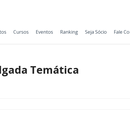
tos
Cursos
Eventos
Ranking
Seja Sócio
Fale C
lgada Temática