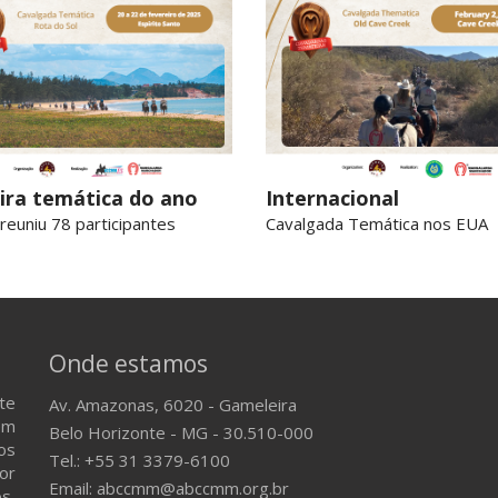
ira temática do ano
Internacional
reuniu 78 participantes
Cavalgada Temática nos EUA
Onde estamos
te
Av. Amazonas, 6020 - Gameleira
em
Belo Horizonte - MG - 30.510-000
os
Tel.: +55 31 3379-6100
or
Email: abccmm@abccmm.org.br
s,